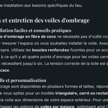
 installation aux besoins spécifiques du lieu.
n et entretien des voiles d'ombrage
llation faciles et conseils pratiques
le d'ombrage en fibre de coco
ne nécessite pas d'outils c
esurer l'espace où vous souhaitez installer le voile. Ass
ropre. Utilisez les
boucles renforcées
fournies pour un ac
z à ce qu’il y ait quatre points d'ancrage pour les voiles car
 nécessitent jusqu'à six. La tension correcte de la toile est 
icace
.
lle et personnalisation
rage sont disponibles en plusieurs formes et tailles, répond
ue vous optiez pour un modèle
triangulaire, carré ou recta
la voile aux dimensions de votre espace extérieur. Pour un
visagez les options de
voiles sur mesure
, optimisant ainsi l