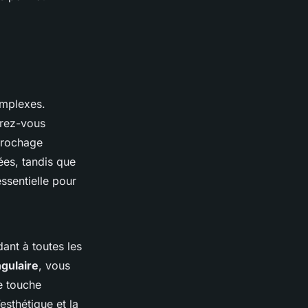
omplexes.
urez-vous
crochage
rées, tandis que
essentielle pour
ant à toutes les
ngulaire
, vous
e touche
’esthétique et la