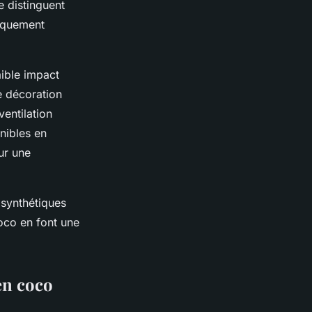
e distinguent
tiquement
aible impact
e décoration
ventilation
nibles en
our une
 synthétiques
oco en font une
en coco