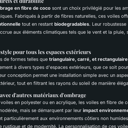
rels et durabilité
brage en fibre de coco
sont un choix privilégié pour les a
iques. Fabriqués à partir de fibres naturelles, ces voiles off
ptionnelle
tout en restant
biodegradables
. Leur robustesse 
ccrue aux éléments climatiques tels que le vent et la pluie
style pour tous les espaces extérieurs
s de formes telles que
triangulaire, carré, et rectangulaire
ement à divers types d'espaces extérieurs, que ce soit pour
eur conception permet une installation simple avec un aspec
térieur, tout en filtrant les rayons du soleil de manière élég
avec d'autres matériaux d'ombrage
iles en polyester ou en acrylique, les voiles en fibre de c
odérée, mais se démarquent par leur
impact environneme
nt particulièrement aux environnements côtiers non humides,
e rustique et de modernité. La personnalisation de ces voil