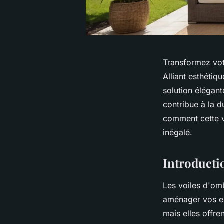
Transformez vot
Alliant esthétiq
solution élégant
contribue à la d
comment cette v
inégalé.
Introducti
Les voiles d'om
aménager vos esp
mais elles offre