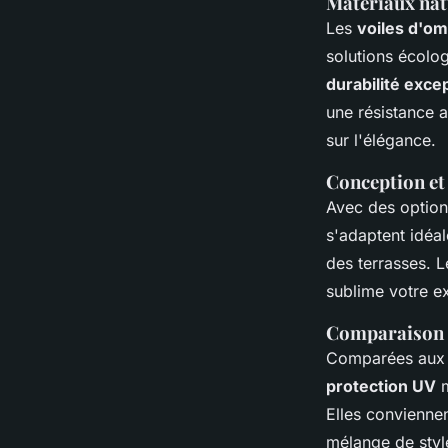
Matériaux natu
Les
voiles d'om
solutions écolog
durabilité exce
une résistance a
sur l'élégance.
Conception et 
Avec des option
s'adaptent idéal
des terrasses. L
sublime votre ex
Comparaison 
Comparées aux vo
protection UV
m
Elles convienne
mélange de styl