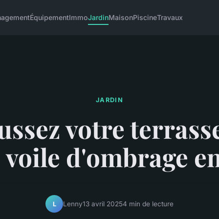
agement
Équipement
Immo
Jardin
Maison
Piscine
Travaux
JARDIN
ssez votre terrass
 voile d'ombrage e
Lenny
13 avril 2025
4 min de lecture
L