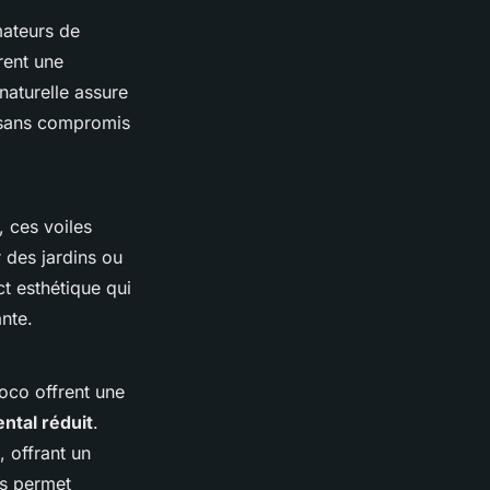
mateurs de
rent une
naturelle assure
, sans compromis
, ces voiles
 des jardins ou
t esthétique qui
ante.
oco offrent une
ntal réduit
.
 offrant un
es permet