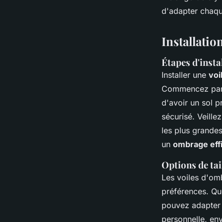
d'adapter chaque
Installatio
Étapes d'insta
Installer une
voi
Commencez par m
d'avoir un sol p
sécurisé. Veille
les plus grandes
un
ombrage eff
Options de tai
Les voiles d'omb
préférences. Q
pouvez adapter 
personnelle, en