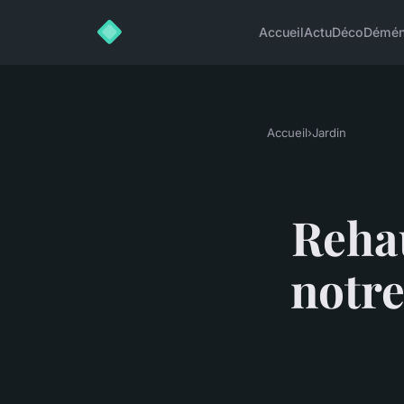
Accueil
Actu
Déco
Démén
Accueil
›
Jardin
Rehau
notre