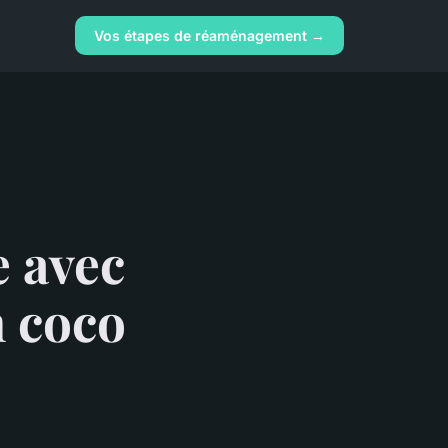
Vos étapes de réaménagement →
e avec
n coco