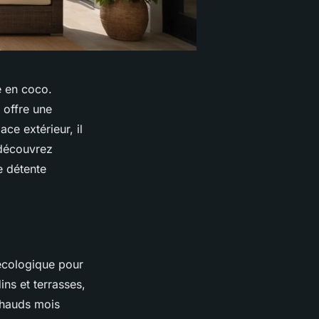
e en coco.
 offre une
ce extérieur, il
 découvrez
e détente
écologique pour
ns et terrasses,
 chauds mois